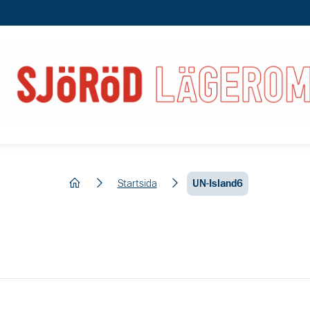
hem
Startsida
UN-Island6