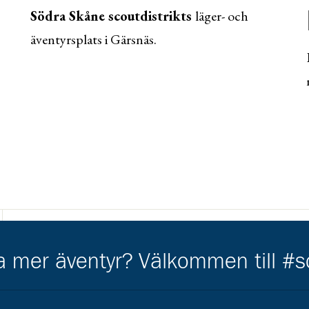
Södra Skåne scoutdistrikts
läger- och
äventyrsplats i Gärsnäs.
Södra Skånes Scoutdistrikt
ha mer äventyr? Välkommen till #
Gå till https://sodraskane.scout.se/