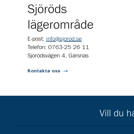
Sjöröds
lägerområde
E-post:
info@sjorod.se
Telefon: 0763-25 26 11
Sjörödsvägen 4, Gärsnäs
Kontakta oss
Scouternas partners
Vill du 
Gå till pl_50