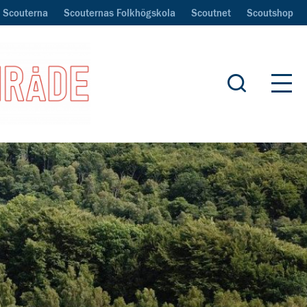
Scouterna
Scouternas Folkhögskola
Scoutnet
Scoutshop
Öppna sök
Öpp