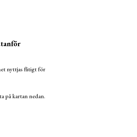
utanför
 nyttjas flitigt för
tta på kartan nedan.