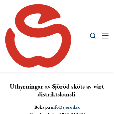
Öppna sök
Öppn
Uthyrningar av Sjöröd sköts av vårt
distriktskansli.
Boka på
info@sjorod.se