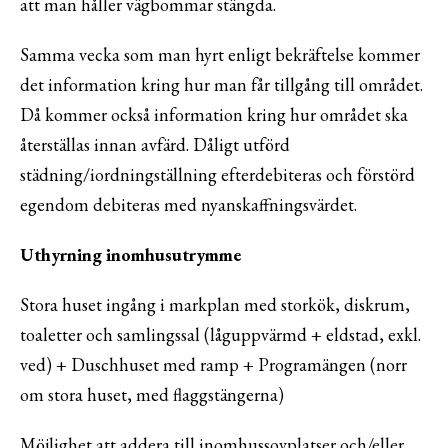
att man håller vägbommar stängda.
Samma vecka som man hyrt enligt bekräftelse kommer
det information kring hur man får tillgång till området.
Då kommer också information kring hur området ska
återställas innan avfärd. Dåligt utförd
städning/iordningställning efterdebiteras och förstörd
egendom debiteras med nyanskaffningsvärdet.
Uthyrning inomhusutrymme
Stora huset ingång i markplan med storkök, diskrum,
toaletter och samlingssal (låguppvärmd + eldstad, exkl.
ved) + Duschhuset med ramp + Programängen (norr
om stora huset, med flaggstängerna)
Möjlighet att addera till inomhussovplatser och/eller