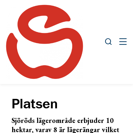
Öppna sök
Öppn
Platsen
Sjöröds lägerområde erbjuder 10
hektar, varav 8 är lägerängar vilket