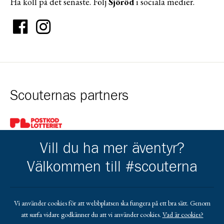
Ha koll på det senaste. Följ
Sjöröd
i sociala medier.
Scouternas partners
Gå till pl_50
Vill du ha mer äventyr?
Välkommen till #scouterna
Södra Skånes Scoutdistrikt
Vi använder cookies för att webbplatsen ska fungera på ett bra sätt. Genom
att surfa vidare godkänner du att vi använder cookies.
Vad är cookies?
Gå till https://sodraskane.scout.se/