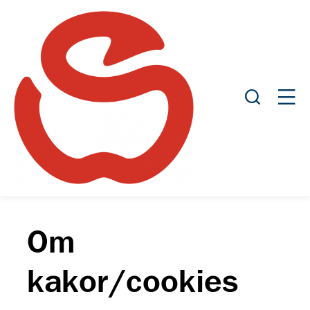
Öppna sök
Öppn
Om
kakor/cookies