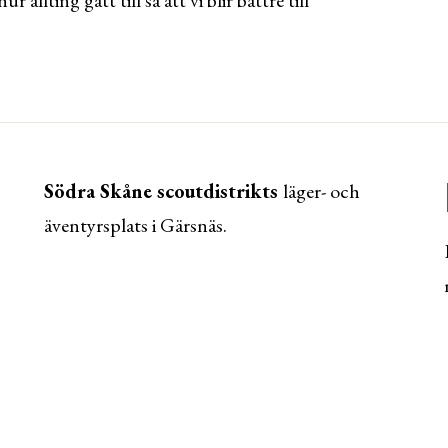
Södra Skåne scoutdistrikts
läger- och
äventyrsplats i Gärsnäs.