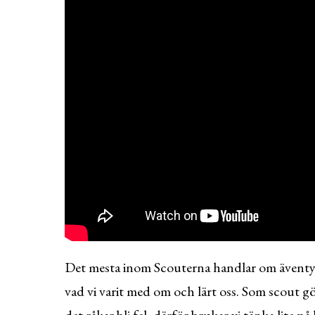
Det mesta inom Scouterna handlar om äventyr,
vad vi varit med om och lärt oss. Som scout gö
det råkar bli fel, därför brukar vi tänka lite på hu